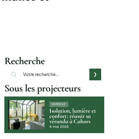
Recherche
Sous les projecteurs
DOMICILE
Isolation, lumière et
confort : réussir sa
véranda à Cahors
4 mai 2026