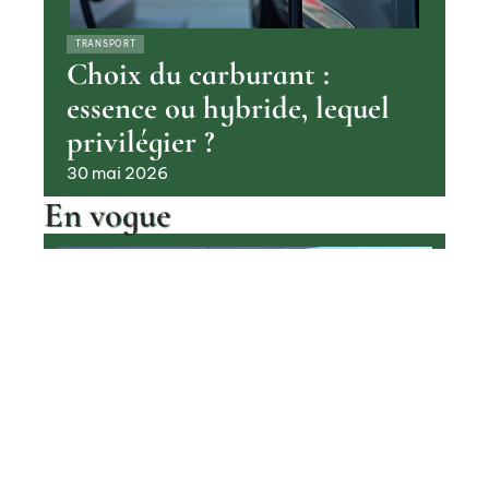
TRANSPORT
Choix du carburant :
essence ou hybride, lequel
privilégier ?
30 mai 2026
En vogue
Pourquoi les voitures à hydrogène
sont encore si rares aujourd’hui
Contact
Mentions Légales
Sitemap