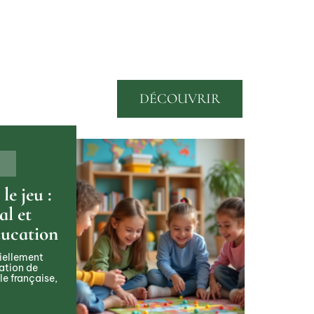
DÉCOUVRIR
le jeu :
al et
ducation
iellement
cation de
le française,