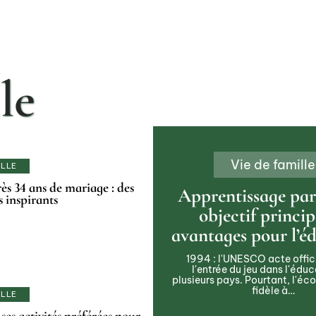
le
Vie de famille
ILLE
ès 34 ans de mariage : des
Apprentissage par 
 inspirants
objectif princip
avantages pour l’é
1994 : l'UNESCO acte offic
l'entrée du jeu dans l'édu
plusieurs pays. Pourtant, l'éco
fidèle à
…
ILLE
 ses activités préférées pour