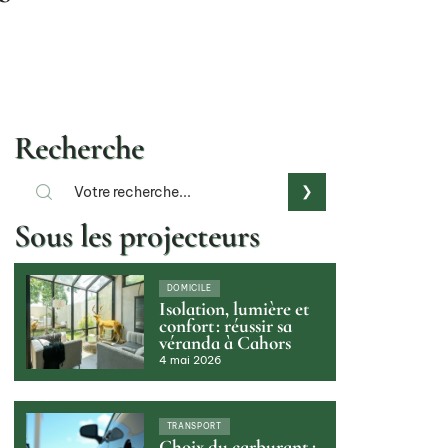
Recherche
Sous les projecteurs
DOMICILE
Isolation, lumière et
confort : réussir sa
véranda à Cahors
4 mai 2026
TRANSPORT
Choix du carburant :