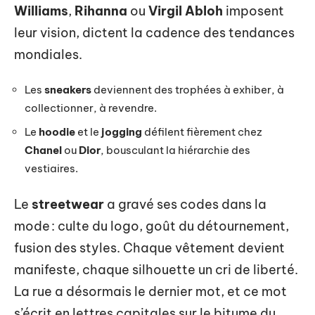
Williams
,
Rihanna
ou
Virgil Abloh
imposent
leur vision, dictent la cadence des tendances
mondiales.
Les
sneakers
deviennent des trophées à exhiber, à
collectionner, à revendre.
Le
hoodie
et le
jogging
défilent fièrement chez
Chanel
ou
Dior
, bousculant la hiérarchie des
vestiaires.
Le
streetwear
a gravé ses codes dans la
mode : culte du logo, goût du détournement,
fusion des styles. Chaque vêtement devient
manifeste, chaque silhouette un cri de liberté.
La rue a désormais le dernier mot, et ce mot
s’écrit en lettres capitales sur le bitume du