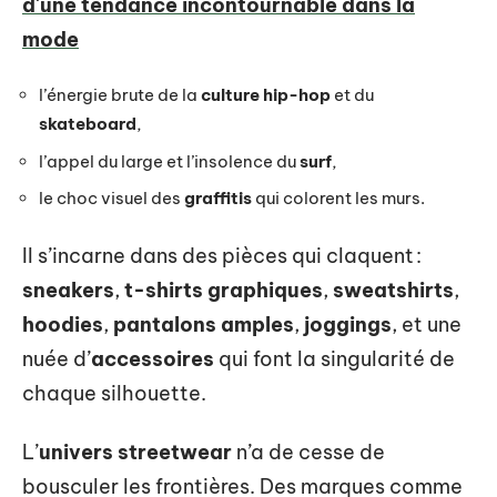
d'une tendance incontournable dans la
mode
l’énergie brute de la
culture hip-hop
et du
skateboard
,
l’appel du large et l’insolence du
surf
,
le choc visuel des
graffitis
qui colorent les murs.
Il s’incarne dans des pièces qui claquent :
sneakers
,
t-shirts graphiques
,
sweatshirts
,
hoodies
,
pantalons amples
,
joggings
, et une
nuée d’
accessoires
qui font la singularité de
chaque silhouette.
L’
univers streetwear
n’a de cesse de
bousculer les frontières. Des marques comme