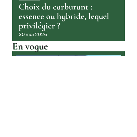
Choix du carburant :
essence ou hybride, lequel
privilégier ?
30 mai 2026
En vogue
Pourquoi les voitures à hydrogène
sont encore si rares aujourd’hui
Contact
Mentions Légales
Sitemap
TRANSPORT
© 2025 | backline.fr