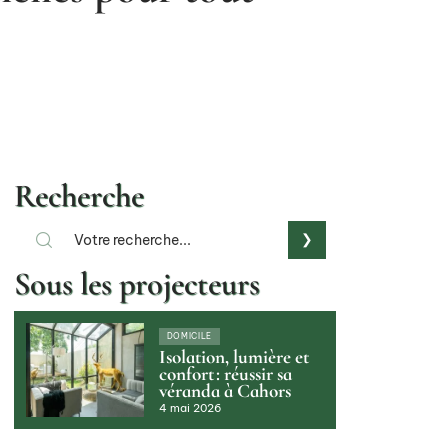
Recherche
Sous les projecteurs
DOMICILE
Isolation, lumière et
confort : réussir sa
véranda à Cahors
4 mai 2026