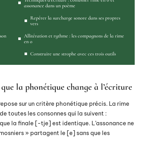
Techniques d’écriture : combiner rime en o et
assonance dans un poème
Repérer la surcharge sonore dans ses propres
vers
 son
Allitération et rythme : les compagnons de la rime
en o
Construire une strophe avec ces trois outils
 que la phonétique change à l’écriture
repose sur un critère phonétique précis. La rime
 de toutes les consonnes qui la suivent :
 que la finale [-tje] est identique. L’assonance ne
almosniers » partagent le [e] sans que les