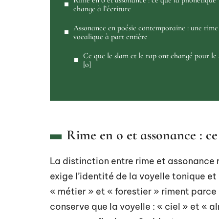
Rime en o et assonance : ce que la phonétique
change à l’écriture
Assonance en poésie contemporaine : une rime
vocalique à part entière
Ce que le slam et le rap ont changé pour le
[o]
Rime en o et assonance : ce
La distinction entre rime et assonance 
exige l’identité de la voyelle tonique et
« métier » et « forestier » riment parce
conserve que la voyelle : « ciel » et « 