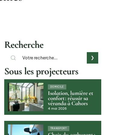
Recherche
Sous les projecteurs
DOMICILE
Isolation, lumière et
confort : réussir sa
véranda à Cahors
4 mai 2026
TRANSPORT
Choix du carburant :