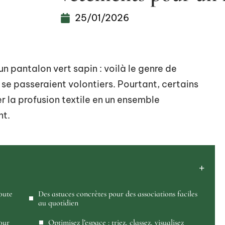
25/01/2026
un pantalon vert sapin : voilà le genre de
se passeraient volontiers. Pourtant, certains
er la profusion textile en un ensemble
nt.
oute
Des astuces concrètes pour des associations faciles
au quotidien
our
Optimisez l’espace : triez, classez, visualisez