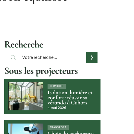
Recherche
Sous les projecteurs
DOMICILE
Isolation, lumière et
confort : réussir sa
véranda à Cahors
4 mai 2026
TRANSPORT
Choix du carburant :