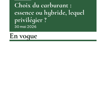
Choix du carburant :
essence ou hybride, lequel
privilégier ?
30 mai 2026
En vogue
Pourquoi les voitures à hydrogène
sont encore si rares aujourd’hui
Contact
Mentions Légales
Sitemap
TRANSPORT
© 2025 | backline.fr