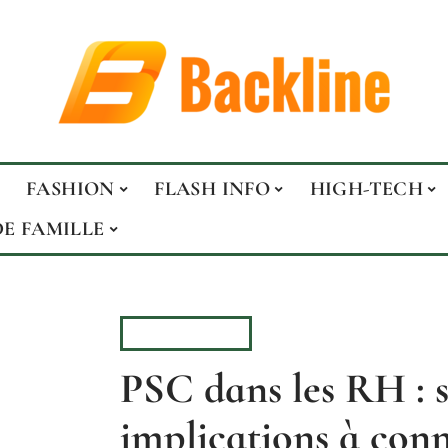
FASHION
FLASH INFO
HIGH-TECH
DE FAMILLE
ENTREPRISE
PSC dans les RH : s
implications à conn