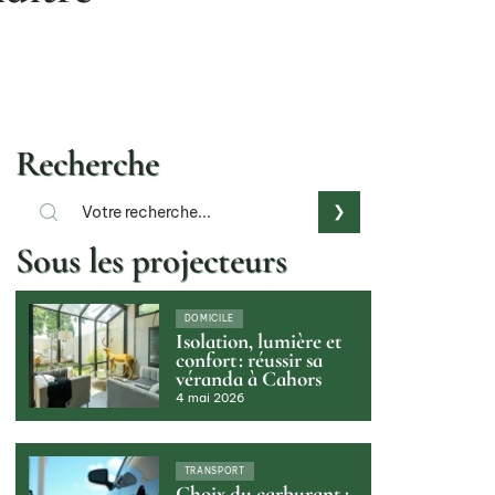
Recherche
Sous les projecteurs
DOMICILE
Isolation, lumière et
confort : réussir sa
véranda à Cahors
4 mai 2026
TRANSPORT
Choix du carburant :