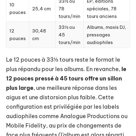
33⅓ ou
EP, éditions
10
25,4 cm
78
spéciales, 78
pouces
tours/min
tours anciens
33⅓ ou
Albums, maxis DJ,
12
30,48
45
pressages
pouces
cm
tours/min
audiophiles
Le 12 pouces à 33⅓ tours reste le format le
plus répandu pour les albums. En revanche,
le
12 pouces pressé à 45 tours offre un sillon
plus large
, une meilleure réponse dans les
aigus et une distorsion plus faible. Cette
configuration est privilégiée par les labels
audiophiles comme Analogue Productions ou
Mobile Fidelity, au prix de changements de
face plus fréquents (l’album est alors réparti