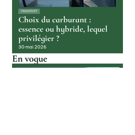
TRANSPORT
Choix du carburant :
essence ou hybride, lequel
privilégier ?
30 mai 2026
En vogue
Pourquoi les voitures à hydrogène
sont encore si rares aujourd’hui
Contact
Mentions Légales
Sitemap