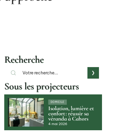
Recherche
Sous les projecteurs
DOMICILE
Isolation, lumière et
confort : réussir sa
véranda à Cahors
4 mai 2026