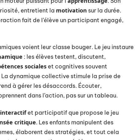
apprentissage
un moteur puissant pour l’
. Son
motivation
uriosité, entretient la
sur la durée.
action fait de l’élève un participant engagé,
miques voient leur classe bouger. Le jeu instaure
ynamique
: les élèves testent, discutent,
étences sociales
et cognitives souvent
 La dynamique collective stimule la prise de
end à gérer les désaccords. Écouter,
pprennent dans l’action, pas sur un tableau.
interactif
et participatif que propose le jeu
nsée critique
. Les enfants manipulent des
èmes, élaborent des stratégies, et tout cela