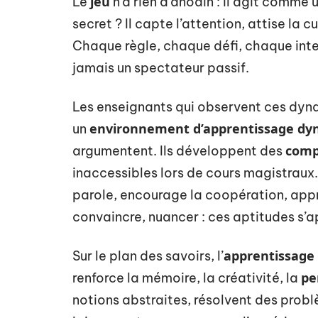
jeu
Le
n’a rien d’anodin : il agit comme 
secret ? Il capte l’attention, attise la c
Chaque règle, chaque défi, chaque inter
jamais un spectateur passif.
Les enseignants qui observent ces dyna
environnement d’apprentissage d
un
comp
argumentent. Ils développent des
inaccessibles lors de cours magistraux.
parole, encourage la coopération, appr
convaincre, nuancer : ces aptitudes s’a
apprentissage 
Sur le plan des savoirs, l’
pe
renforce la mémoire, la créativité, la
notions abstraites, résolvent des probl