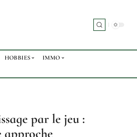
HOBBIES
IMMO
sage par le jeu :
te approche