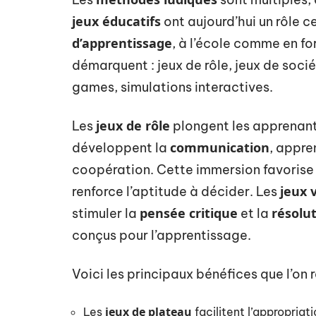
jeux éducatifs
ont aujourd’hui un rôle c
d’apprentissage
, à l’école comme en fo
démarquent : jeux de rôle, jeux de soc
games, simulations interactives.
jeux de rôle
Les
plongent les apprenants
communication
développent la
, appren
coopération. Cette immersion favorise 
jeux 
renforce l’aptitude à décider. Les
pensée critique
résolu
stimuler la
et la
conçus pour l’apprentissage.
Voici les principaux bénéfices que l’on
jeux de plateau
Les
facilitent l’appropriat