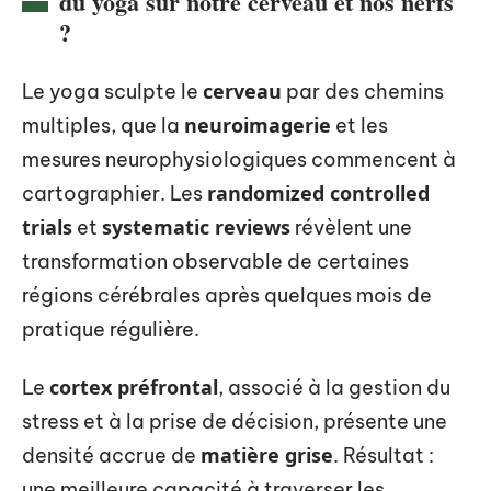
du yoga sur notre cerveau et nos nerfs
?
cerveau
Le yoga sculpte le
par des chemins
neuroimagerie
multiples, que la
et les
mesures neurophysiologiques commencent à
randomized controlled
cartographier. Les
trials
systematic reviews
et
révèlent une
transformation observable de certaines
régions cérébrales après quelques mois de
pratique régulière.
cortex préfrontal
Le
, associé à la gestion du
stress et à la prise de décision, présente une
matière grise
densité accrue de
. Résultat :
une meilleure capacité à traverser les