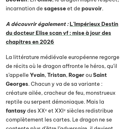
incarnation de
sagesse
et de
pouvoir
.
A découvrir également :
L'Impérieux Destin
du docteur Elise scan vf : mise à jour des
chapitres en 2026
La littérature médiévale européenne regorge
de récits où le dragon affronte le héros, qu’il
s’appelle
Yvain
,
Tristan
,
Roger
ou
Saint
Georges
. Chacun y va de sa variante :
créature ailée, cracheur de feu, monstrueux
reptile ou serpent démoniaque. Mais la
fantasy
des XXᵉ et XXIᵉ siècles redistribue
complètement les cartes. Le dragon ne se
contente plus d’être l’adversaire, il devient