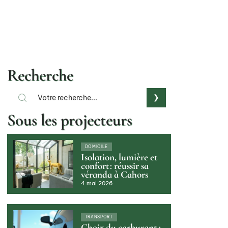
Recherche
Sous les projecteurs
DOMICILE
Isolation, lumière et
confort : réussir sa
véranda à Cahors
4 mai 2026
TRANSPORT
Choix du carburant :